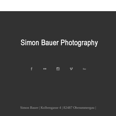
Simon Bauer | Kolbengasse 4 | 82487 Oberammergau |