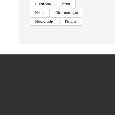
Lightroom
Natur
Nikon
Oberammergau
Photography
Pictures