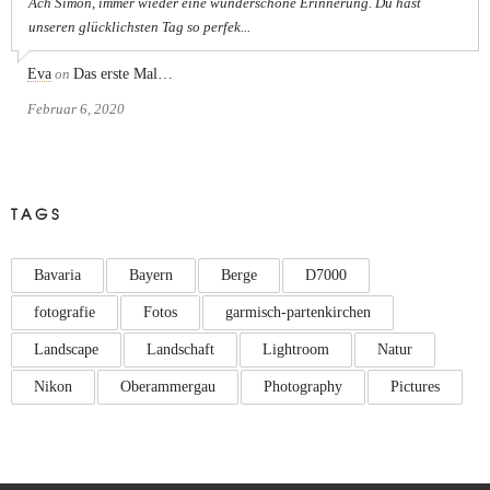
Ach Simon, immer wieder eine wunderschöne Erinnerung. Du hast
unseren glücklichsten Tag so perfek...
Eva
on
Das erste Mal…
Februar 6, 2020
TAGS
Bavaria
Bayern
Berge
D7000
fotografie
Fotos
garmisch-partenkirchen
Landscape
Landschaft
Lightroom
Natur
Nikon
Oberammergau
Photography
Pictures