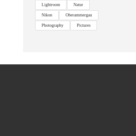
Lightroom
Natur
Nikon
Oberammergau
Photography
Pictures