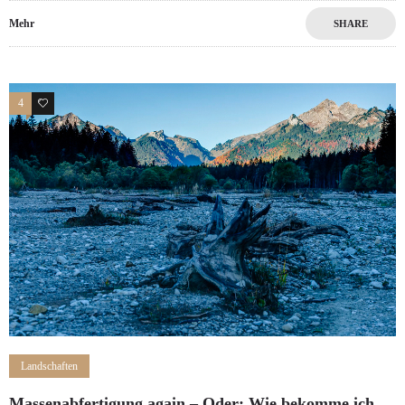
Mehr
SHARE
4
0
Landschaften
Massenabfertigung again – Oder: Wie bekomme ich