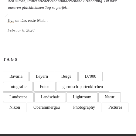
Ach Simon, immer wieder eine wunderschöne Erinnerung. Du hast
unseren glücklichsten Tag so perfek...
Eva
on
Das erste Mal…
Februar 6, 2020
TAGS
Bavaria
Bayern
Berge
D7000
fotografie
Fotos
garmisch-partenkirchen
Landscape
Landschaft
Lightroom
Natur
Nikon
Oberammergau
Photography
Pictures