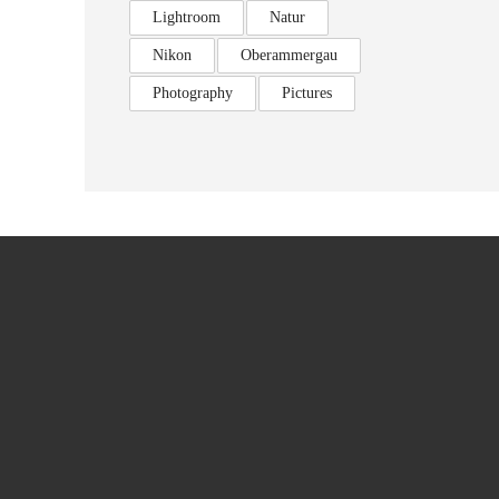
Lightroom
Natur
Nikon
Oberammergau
Photography
Pictures