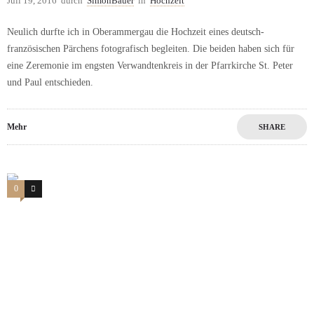
Juli 19, 2016
durch
SimonBauer
in
Hochzeit
Neulich durfte ich in Oberammergau die Hochzeit eines deutsch-
französischen Pärchens fotografisch begleiten. Die beiden haben sich für
eine Zeremonie im engsten Verwandtenkreis in der Pfarrkirche St. Peter
und Paul entschieden.
Mehr
SHARE
0
5