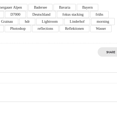
ergauer Alpen
Badersee
Bavaria
Bayern
D7000
Deutschland
fokus stacking
frühs
Grainau
hdr
Lightroom
Linderhof
morning
Photoshop
reflections
Reflektionen
Wasser
SHARE