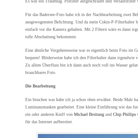
Es war ein Traumtag. Polfilter aufgeschraubt und Verlaufsfilter 
Für das Badersee-Foto habe ich in der Nachbearbeitung zwei Be
ausgewogensten Belichtung. Und da mein Cokin-P-Filterhalter b
einfach vor die Kamera gehalten. Mit 2 Filtern wäre es dann ir
tolle Abschattung bekommen.
Eine ähnliche Vorgehensweise war es eigentlich beim Foto im Gr
bequem! Blöderweise habe ich den Filterhalter dann irgendwie 
Zu allem Überfluss bin ich dann auch noch voll ins Wasser gelat
brauchbares Foto.
Die Bearbeitung
Ein bisschen was habe ich ja schon oben erwähnt. Beide Male h
Luminanzmasken gearbeitet. Eine kleine Einführung wie das fun
ein oder anderen Kniff von
Michael Breitung
und
Chip Phillips
v
für das Internet aufbereitet.