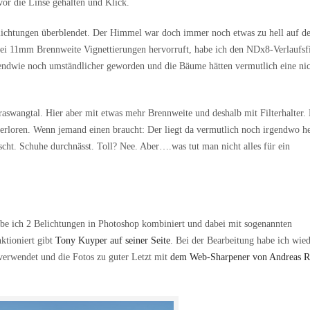
vor die Linse gehalten und Klick.
lichtungen überblendet. Der Himmel war doch immer noch etwas zu hell auf d
ei 11mm Brennweite Vignettierungen hervorruft, habe ich den NDx8-Verlaufsfi
gendwie noch umständlicher geworden und die Bäume hätten vermutlich eine nic
aswangtal. Hier aber mit etwas mehr Brennweite und deshalb mit Filterhalter.
verloren. Wenn jemand einen braucht: Der liegt da vermutlich noch irgendwo h
scht. Schuhe durchnässt. Toll? Nee. Aber….was tut man nicht alles für ein
abe ich 2 Belichtungen in Photoshop kombiniert und dabei mit sogenannten
ktioniert gibt
Tony Kuyper auf seiner Seite
. Bei der Bearbeitung habe ich wie
erwendet und die Fotos zu guter Letzt mit
dem Web-Sharpener von Andreas R