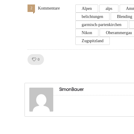
2
Kommentare
Alpen
alps
Amm
belichtungen
Blending
garmisch-partenkirchen
Nikon
Oberammergau
Zugspitzland
Like!
0
SimonBauer