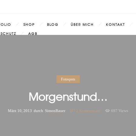
FOLIO
SHOP
BLOG
ÜBER MICH
KONTAKT
NSCHUTZ
AGB
Fotospots
Morgenstund…
März 10, 2013
durch
SimonBauer
2
Kommentare
697 Views