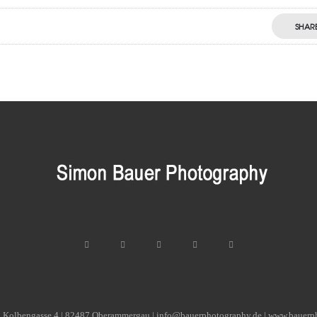
SHAR
| Kolbengasse 4 | 82487 Oberammergau | info@bauerphotography.de | www.bauerp