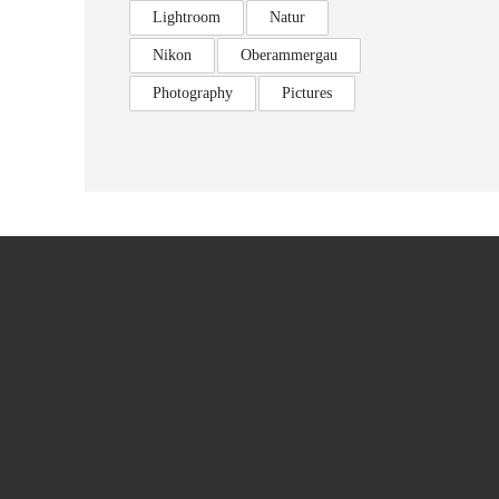
Lightroom
Natur
Nikon
Oberammergau
Photography
Pictures