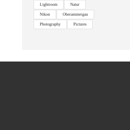
Lightroom
Natur
Nikon
Oberammergau
Photography
Pictures