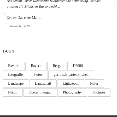
Ach Simon, immer wieder eine wunderschöne Erinnerung. Du hast
unseren glücklichsten Tag so perfek...
Eva
on
Das erste Mal…
Februar 6, 2020
TAGS
Bavaria
Bayern
Berge
D7000
fotografie
Fotos
garmisch-partenkirchen
Landscape
Landschaft
Lightroom
Natur
Nikon
Oberammergau
Photography
Pictures