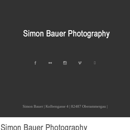
Simon Bauer | Kolbengasse 4 | 82487 Oberammergau |
info@bauerphotography.de | www.bauerphotography.de