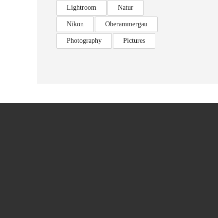
Lightroom
Natur
Nikon
Oberammergau
Photography
Pictures