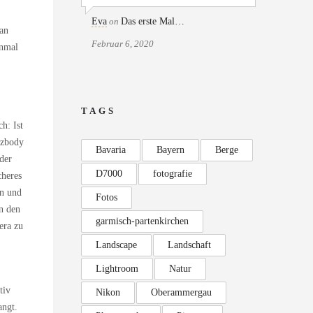
Eva
on
Das erste Mal…
man
Februar 6, 2020
inmal
TAGS
h: Ist
tzbody
Bavaria
Bayern
Berge
der
D7000
fotografie
cheres
en und
Fotos
n den
garmisch-partenkirchen
era zu
Landscape
Landschaft
Lightroom
Natur
tiv
Nikon
Oberammergau
angt.