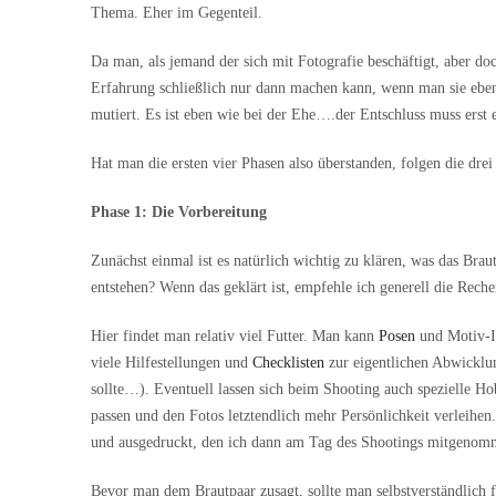
Thema. Eher im Gegenteil.
Da man, als jemand der sich mit Fotografie beschäftigt, aber d
Erfahrung schließlich nur dann machen kann, wenn man sie eben 
mutiert. Es ist eben wie bei der Ehe….der Entschluss muss erst 
Hat man die ersten vier Phasen also überstanden, folgen die dre
Phase 1: Die Vorbereitung
Zunächst einmal ist es natürlich wichtig zu klären, was das Brau
entstehen? Wenn das geklärt ist, empfehle ich generell die Reche
Hier findet man relativ viel Futter. Man kann
Posen
und Motiv-Id
viele Hilfestellungen und
Checklisten
zur eigentlichen Abwicklun
sollte…). Eventuell lassen sich beim Shooting auch spezielle H
passen und den Fotos letztendlich mehr Persönlichkeit verleihen
und ausgedruckt, den ich dann am Tag des Shootings mitgenomm
Bevor man dem Brautpaar zusagt, sollte man selbstverständlich 