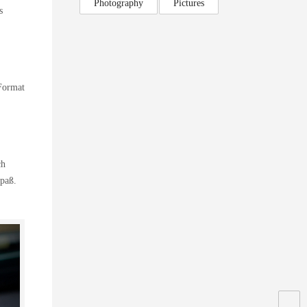
Photography
Pictures
s
-Format
ch
Spaß.