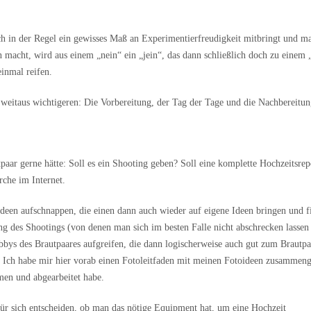
och in der Regel ein gewisses Maß an Experimentierfreudigkeit mitbringt und m
macht, wird aus einem „nein“ ein „jein“, das dann schließlich doch zu einem 
einmal reifen.
i weitaus wichtigeren: Die Vorbereitung, der Tag der Tage und die Nachbereitun
tpaar gerne hätte: Soll es ein Shooting geben? Soll eine komplette Hochzeitsrep
rche im Internet.
een aufschnappen, die einen dann auch wieder auf eigene Ideen bringen und f
g des Shootings (von denen man sich im besten Falle nicht abschrecken lassen
obbys des Brautpaares aufgreifen, die dann logischerweise auch gut zum Brautpa
. Ich habe mir hier vorab einen Fotoleitfaden mit meinen Fotoideen zusammenge
en und abgearbeitet habe.
für sich entscheiden, ob man das nötige Equipment hat, um eine Hochzeit