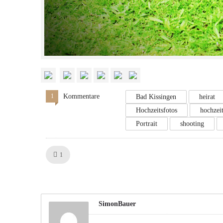
1
Kommentare
Bad Kissingen
heirat
Hochzeitsfotos
hochzei
Portrait
shooting
Like!
1
SimonBauer