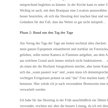
entsprechend begleiten zu können. In der Kirche kann es unter U
Wichtig ist auch, mit dem Brautpaar eine Location auszuwählen 
besser beurteilen, ob sich das Shooting dort machen lässt und 
Gedanken für den Fall, dass das Wetter so gar nicht mitspielt…
Phase 2: Rund um den Tag der Tage
Am Vortag des Tags der Tage am besten nochmal alles checken: Ha
mein ganzes Equipment einsatzbereit und startklar im Fotoruck
geliehen, sollte meine Kamera in Flammen aufgehen, aus dem Au
aus welchem Grund auch immer einfach nicht funktionieren.….man 
als einen der die Hochzeit fotografieren möchte, aber keine Kam
sich das „wann passiert was“ und „wann muss ich dementsprechen
wichtigen Ereignissen präsent ist und “das” Foto machen kann. A
benutzen. Hier würde ich je nach verwendeter Brennweite eine mö
verwackelt werden.
Ich habe für das Shooting in der Früh ausschließlich ein 50mm-
verwendet, erschien mir aber die bessere Lösung, da ich mit dies