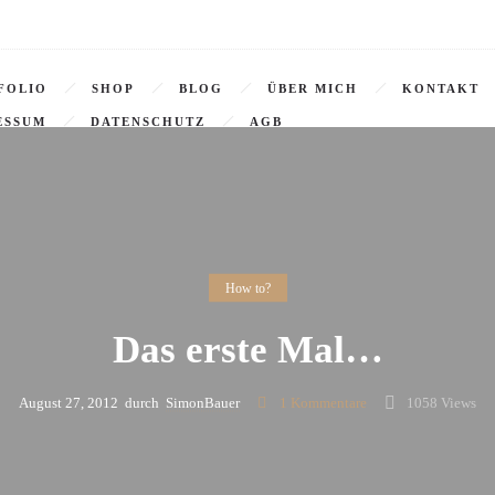
FOLIO
SHOP
BLOG
ÜBER MICH
KONTAKT
ESSUM
DATENSCHUTZ
AGB
How to?
Das erste Mal…
August 27, 2012
durch
SimonBauer
1
Kommentare
1058 Views