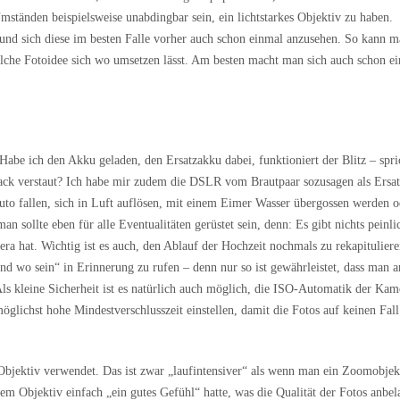
mständen beispielsweise unabdingbar sein, ein lichtstarkes Objektiv zu haben.
und sich diese im besten Falle vorher auch schon einmal anzusehen. So kann 
welche Fotoidee sich wo umsetzen lässt. Am besten macht man sich auch schon e
be ich den Akku geladen, den Ersatzakku dabei, funktioniert der Blitz – spric
sack verstaut? Ich habe mir zudem die DSLR vom Brautpaar sozusagen als Ersa
to fallen, sich in Luft auflösen, mit einem Eimer Wasser übergossen werden o
sollte eben für alle Eventualitäten gerüstet sein, denn: Es gibt nichts peinli
era hat. Wichtig ist es auch, den Ablauf der Hochzeit nochmals zu rekapitulier
d wo sein“ in Erinnerung zu rufen – denn nur so ist gewährleistet, dass man a
ls kleine Sicherheit ist es natürlich auch möglich, die ISO-Automatik der Kam
glichst hohe Mindestverschlusszeit einstellen, damit die Fotos auf keinen Fall
Objektiv verwendet. Das ist zwar „laufintensiver“ als wenn man ein Zoomobjek
em Objektiv einfach „ein gutes Gefühl“ hatte, was die Qualität der Fotos anbel