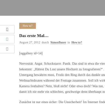
How to?
Das erste Mal…
August 27, 2012
durch
SimonBauer
in
How to?
[nggallery id=14]
Nervosität. Angst. Schockstarre. Panik. Das sind in etwa die vie
bekommt:
„Hättest Du Lust unsere Hochzeit zu fotografieren?“
Untergang bewahren muss, Frodo den Ring durch das dunkle und 
Weihnachtsbraten während der Festtage zusammen. Soll ich wirkl
Kamera festhalten? Nein, bloß nicht! Oder etwa doch? Was tun,
damit ich nie mehr ein schlechtes, geschweige denn überhaupt n
Zunächst ist nur eines sicher: Die Unsicherheit! Im Internet f