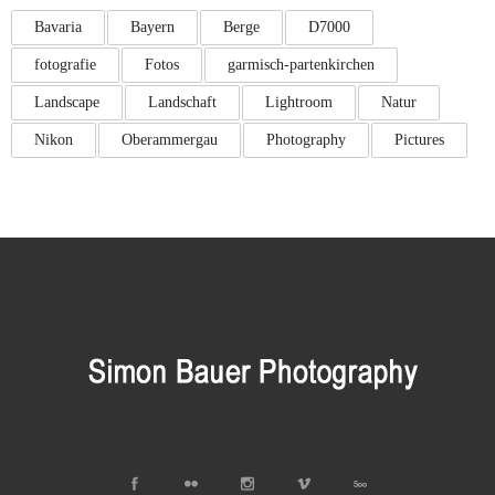
Bavaria
Bayern
Berge
D7000
fotografie
Fotos
garmisch-partenkirchen
Landscape
Landschaft
Lightroom
Natur
Nikon
Oberammergau
Photography
Pictures