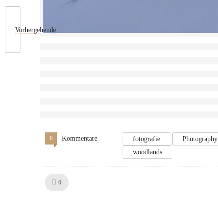
Vorhergehende
0
Kommentare
fotografie
Photography
woodlands
Like!
0