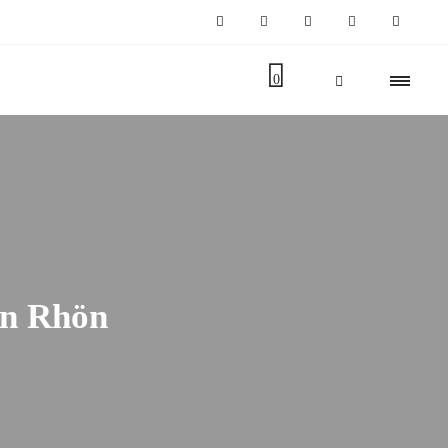
0
en Rhön