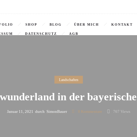
FOLIO
SHOP
BLOG
ÜBER MICH
KONTAKT
ESSUM
DATENSCHUTZ
AGB
Landschaften
wunderland in der bayerisch
Januar 11, 2021
durch
SimonBauer
0
Kommentare
767 Views