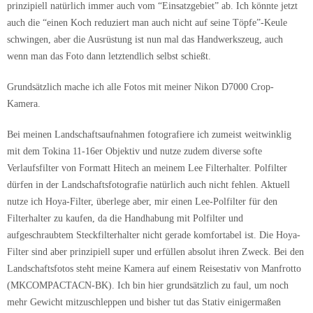
prinzipiell natürlich immer auch vom “Einsatzgebiet” ab. Ich könnte jetzt
auch die “einen Koch reduziert man auch nicht auf seine Töpfe”-Keule
schwingen, aber die Ausrüstung ist nun mal das Handwerkszeug, auch
wenn man das Foto dann letztendlich selbst schießt.
Grundsätzlich mache ich alle Fotos mit meiner Nikon D7000 Crop-
Kamera.
Bei meinen Landschaftsaufnahmen fotografiere ich zumeist weitwinklig
mit dem Tokina 11-16er Objektiv und nutze zudem diverse softe
Verlaufsfilter von Formatt Hitech an meinem Lee Filterhalter. Polfilter
dürfen in der Landschaftsfotografie natürlich auch nicht fehlen. Aktuell
nutze ich Hoya-Filter, überlege aber, mir einen Lee-Polfilter für den
Filterhalter zu kaufen, da die Handhabung mit Polfilter und
aufgeschraubtem Steckfilterhalter nicht gerade komfortabel ist. Die Hoya-
Filter sind aber prinzipiell super und erfüllen absolut ihren Zweck. Bei den
Landschaftsfotos steht meine Kamera auf einem Reisestativ von Manfrotto
(MKCOMPACTACN-BK). Ich bin hier grundsätzlich zu faul, um noch
mehr Gewicht mitzuschleppen und bisher tut das Stativ einigermaßen