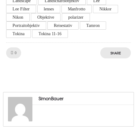
Landscape
Landschaftsobjektiv
Lee
Lee Filter
lenses
Manfrotto
Nikkor
Nikon
Objektive
polarizer
Portraitobjektiv
Reisestativ
Tamron
Tokina
Tokina 11-16
Like!
SHARE
0
SimonBauer