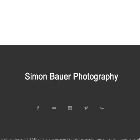
| Kolbengasse 4 | 82487 Oberammergau | info@bauerphotography.de | www.bauerp