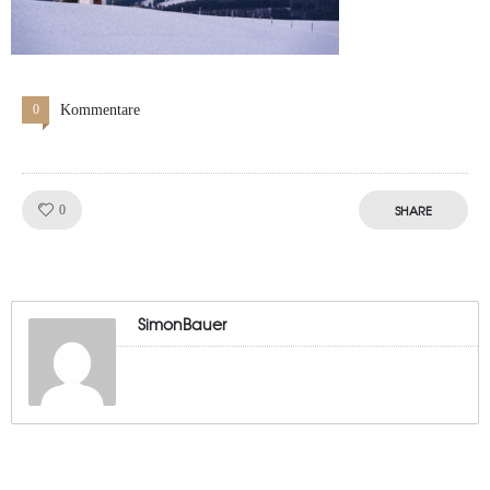
0
Kommentare
Like!
SHARE
0
SimonBauer