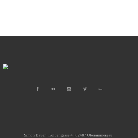
Simon Bauer | Kolbengasse 4 | 82487 Oberammergau |