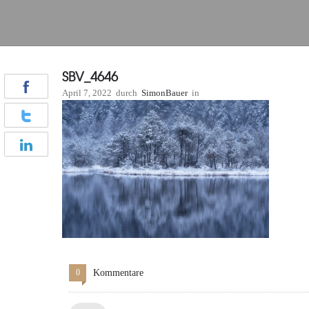
SBV_4646
April 7, 2022
durch
SimonBauer
in
0
Kommentare