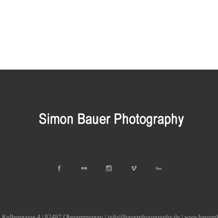
| Kolbengasse 4 | 82487 Oberammergau | info@bauerphotography.de | www.bauerp