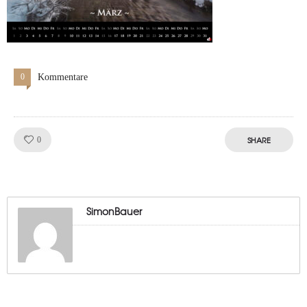
0
Kommentare
Like!
SHARE
0
SimonBauer