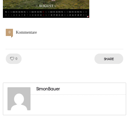
0
Kommentare
Like!
SHARE
0
SimonBauer