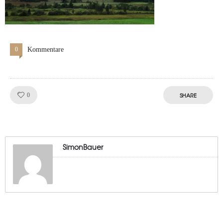
0
Kommentare
Like!
SHARE
0
SimonBauer