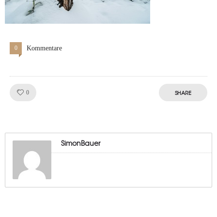
0
Kommentare
Like!
SHARE
0
SimonBauer