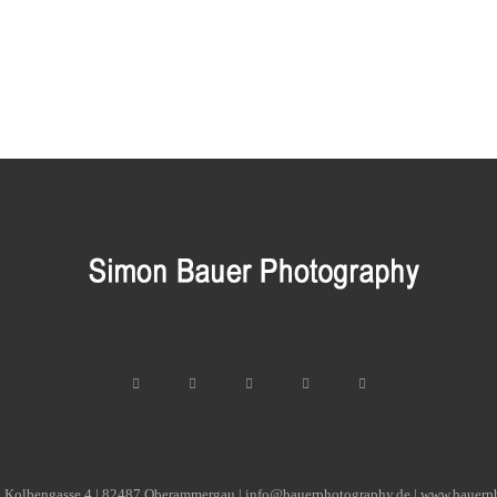
| Kolbengasse 4 | 82487 Oberammergau | info@bauerphotography.de | www.bauerp