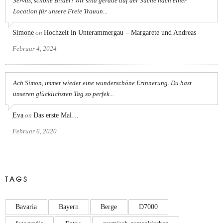
Servus, schöne Bilder! Wir sind gerade auf der Suche nach einer
Location für unsere Freie Trauun...
Simone
on
Hochzeit in Unterammergau – Margarete und Andreas
Februar 4, 2024
Ach Simon, immer wieder eine wunderschöne Erinnerung. Du hast
unseren glücklichsten Tag so perfek...
Eva
on
Das erste Mal…
Februar 6, 2020
TAGS
Bavaria
Bayern
Berge
D7000