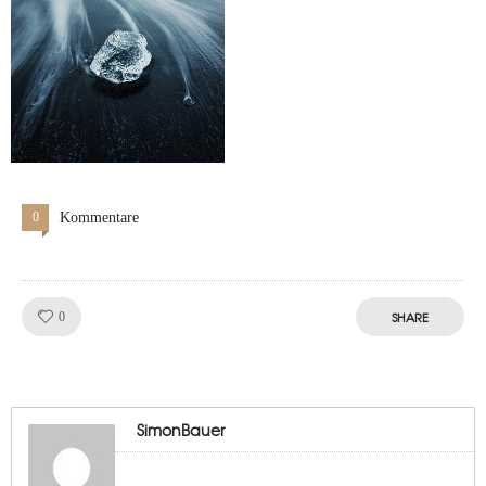
0
Kommentare
Like!
SHARE
0
SimonBauer