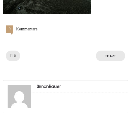
0
Kommentare
Like!
SHARE
0
SimonBauer