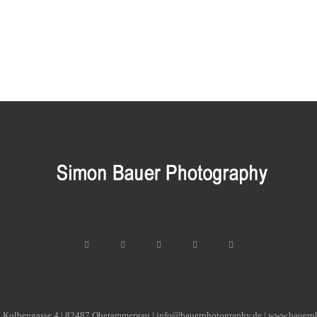
| Kolbengasse 4 | 82487 Oberammergau | info@bauerphotography.de | www.bauerp