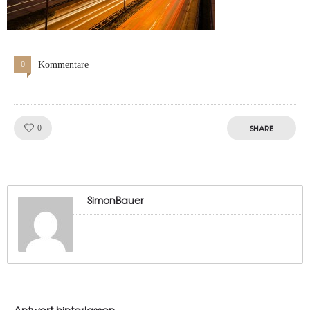
0
Kommentare
Like!
SHARE
0
SimonBauer
Antwort hinterlassen