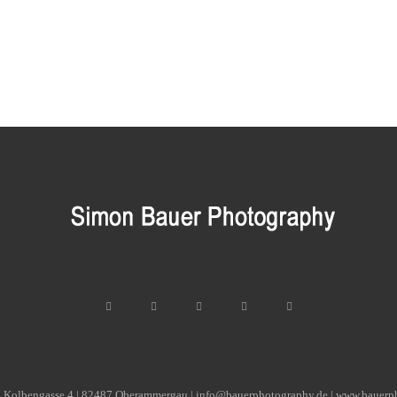
| Kolbengasse 4 | 82487 Oberammergau | info@bauerphotography.de | www.bauerp