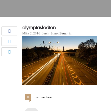
olympiastadion
März 2, 2016
durch
SimonBauer
in
0
Kommentare