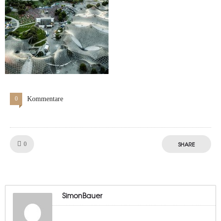
0
Kommentare
Like!
SHARE
0
SimonBauer