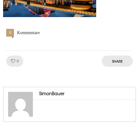
0
Kommentare
Like!
SHARE
0
SimonBauer