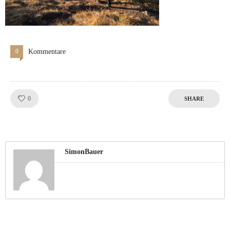
0
Kommentare
Like!
0
SHARE
SimonBauer