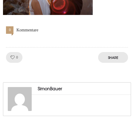
0
Kommentare
Like!
SHARE
0
SimonBauer