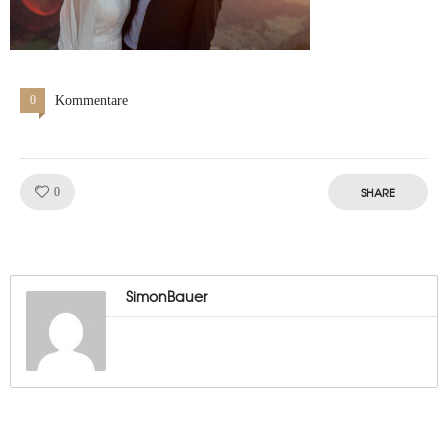
0
Kommentare
Like!
SHARE
0
SimonBauer