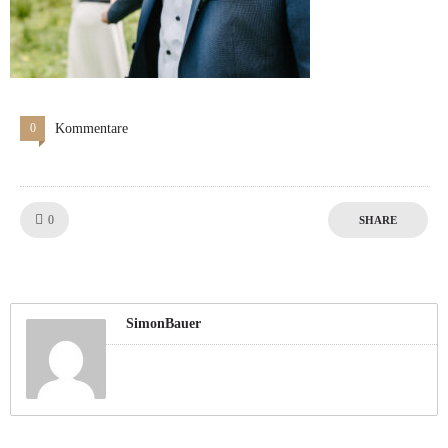
0
Kommentare
Like!
0
SHARE
SimonBauer