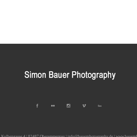
| Kolbengasse 4 | 82487 Oberammergau | info@bauerphotography.de | www.bauerp