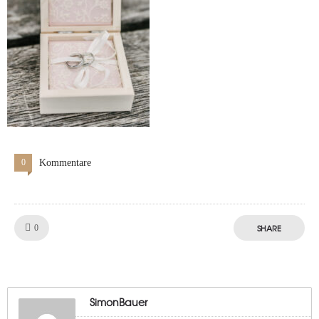
0
Kommentare
Like!
SHARE
0
SimonBauer