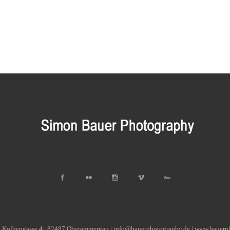
| Kolbengasse 4 | 82487 Oberammergau | info@bauerphotography.de | www.bauerp