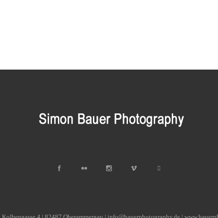
| Kolbengasse 4 | 82487 Oberammergau | info@bauerphotography.de | www.bauerp