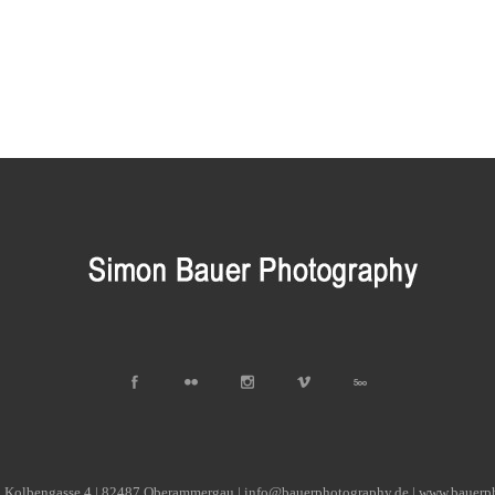
| Kolbengasse 4 | 82487 Oberammergau | info@bauerphotography.de | www.bauerp