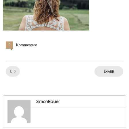
0
Kommentare
Like!
SHARE
0
SimonBauer