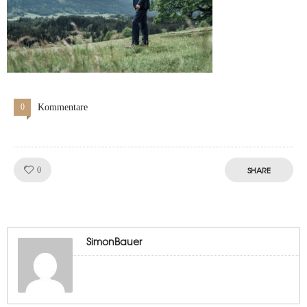
0
Kommentare
Like!
SHARE
0
SimonBauer