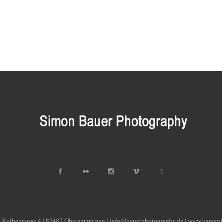
| Kolbengasse 4 | 82487 Oberammergau | info@bauerphotography.de | www.bauerp