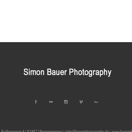
| Kolbengasse 4 | 82487 Oberammergau | info@bauerphotography.de | www.bauerp