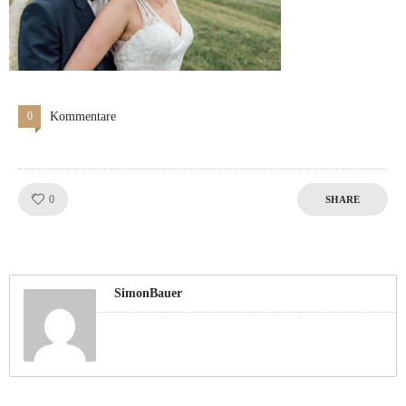
0
Kommentare
Like!
0
SHARE
SimonBauer