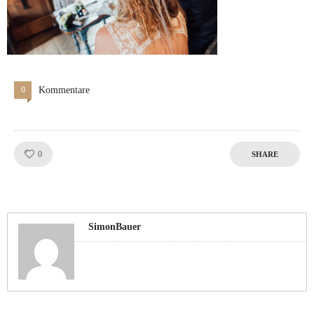
0
Kommentare
Like!
0
SHARE
SimonBauer