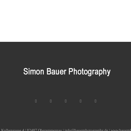
| Kolbengasse 4 | 82487 Oberammergau | info@bauerphotography.de | www.bauerp