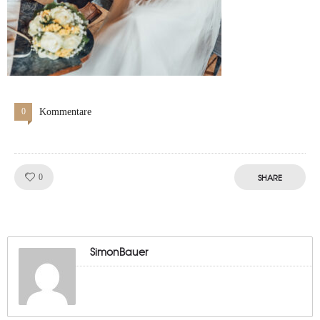
0
Kommentare
Like!
SHARE
0
SimonBauer